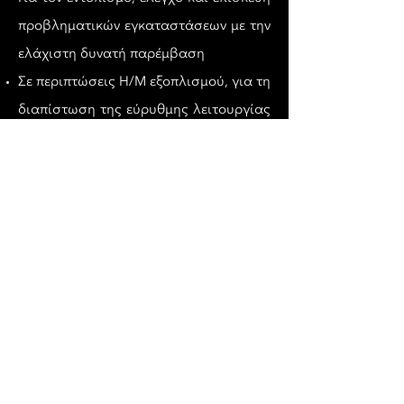
προβληματικών εγκαταστάσεων με την
ελάχιστη δυνατή παρέμβαση
Σε περιπτώσεις Η/Μ εξοπλισμού, για τη
διαπίστωση της εύρυθμης λειτουργίας
του ακόμη και όταν αυτός είναι σε
λειτουργία η οποία δεν μπορεί να
διακοπεί (όπως για παράδειγμα
σε βιομηχανικές εγκαταστάσεις)